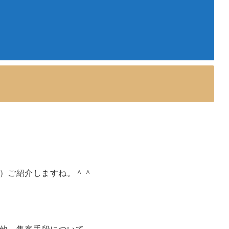
が）ご紹介しますね。＾＾
他、集客手段について。