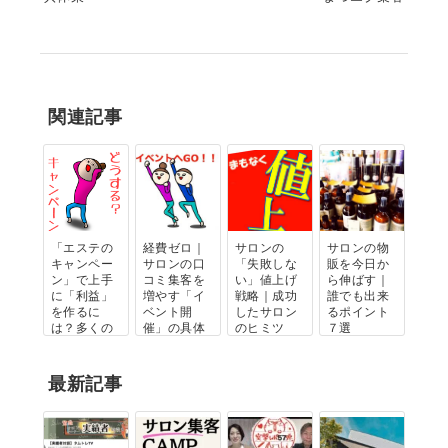
関連記事
「エステの
経費ゼロ｜
サロンの
サロンの物
キャンペー
サロンの口
「失敗しな
販を今日か
ン」で上手
コミ集客を
い」値上げ
ら伸ばす｜
に「利益」
増やす「イ
戦略｜成功
誰でも出来
を作るに
ベント開
したサロン
るポイント
は？多くの
催」の具体
のヒミツ
７選
サロンが陥
例
る「...
最新記事