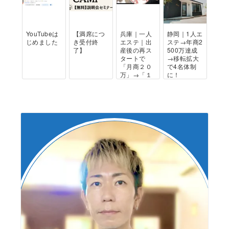
YouTubeは
【満席につ
兵庫｜一人
静岡｜1人エ
じめました
き受付終
エステ｜出
ステ→年商2
了】
産後の再ス
500万達成
タートで
→移転拡大
「月商２０
で4名体制
万」→「１
に！
年で１００
万達...