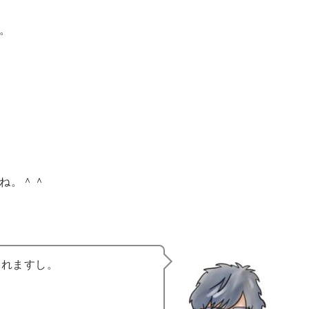
。
ね。＾＾
されますし。