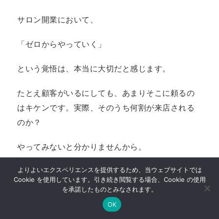
サロン開業において、
「ゼロからやっていく」
という覚悟は、本当に大切だと感じます。
たとえ顧客がいるにしても、あまりそこに頼るの
はキケンです。実際、そのうち何割が来店される
のか？
やってみないと分かりませんから。
よりよいエクスペリエンスを提供するため、当ウェブサイトでは
Cookie を使用しています。引き続き閲覧する場合、Cookie の使用
を承諾したものとみなされます。
サロンの形態は？
OK
道しるべ
LINE
Instagram
Facebook
YouTube