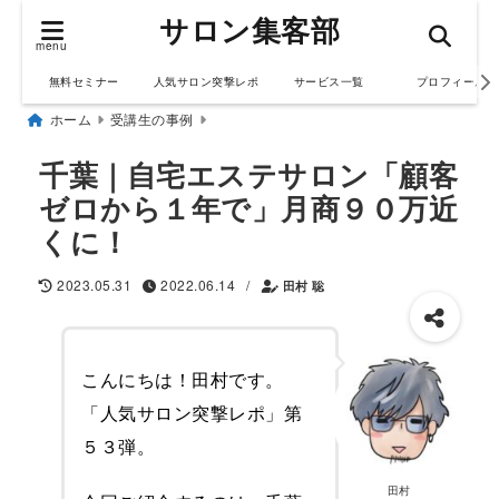
サロン集客部
menu
無料セミナー
人気サロン突撃レポ
サービス一覧
プロフィール
ホーム
受講生の事例
千葉｜自宅エステサロン「顧客
ゼロから１年で」月商９０万近
くに！
/
2023.05.31
2022.06.14
田村 聡
こんにちは！田村です。
「人気サロン突撃レポ」第
５３弾。
田村