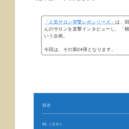
「人気サロン突撃レポシリーズ」
は、
んのサロンを直撃インタビューし、「
いう企画。
今回は、その第24弾となります。
目次
eL（エル）