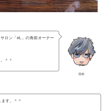
サロン「eL」の角前オーナー
す。＾＾
田村
します。＾＾