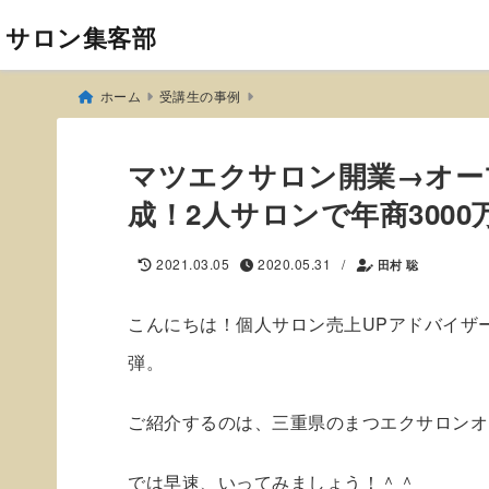
サロン集客部
ホーム
受講生の事例
マツエクサロン開業→オープ
成！2人サロンで年商300
/
2021.03.05
2020.05.31
田村 聡
こんにちは！個人サロン売上UPアドバイザ
弾。
ご紹介するのは、三重県のまつエクサロンオ
では早速、いってみましょう！＾＾